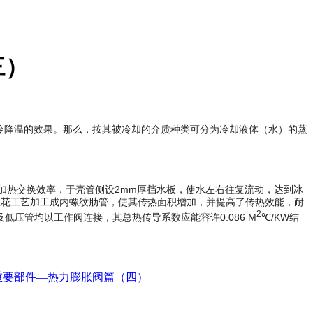
三）
冷降温的效果。那么，按其被冷却的介质种类可分为冷却液体（水）的蒸
2mm
加热交换效率，于壳管侧设
厚挡水板，使水左右往复流动，达到冰
压花工艺加工成内螺纹肋管，使其传热面积增加，并提高了传热效能，耐
2
0.086 M
/KW
及低压管均以工作阀连接，其总热传导系数应能容许
℃
结
重要部件—热力膨胀阀篇（四）